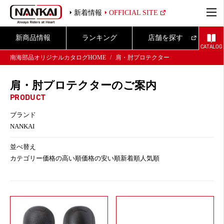
新着情報
OFFICIAL SITE
新商品情報
ランキング
店舗を探す
CATALOG
南海部品オリジナルカタログHOME
肩・肘プロテクター
肩・肘プロテクターのご案内
PRODUCT
ブランド
NANKAI
並べ替え
カテゴリー
価格の高い順
価格の安い順
新着順
人気順