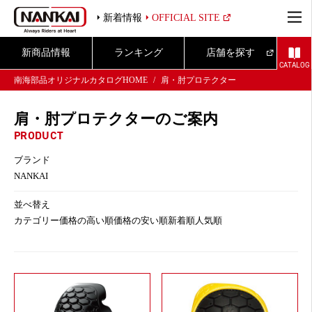
新着情報
OFFICIAL SITE
新商品情報
ランキング
店舗を探す
CATALOG
南海部品オリジナルカタログHOME
肩・肘プロテクター
肩・肘プロテクターのご案内
PRODUCT
ブランド
NANKAI
並べ替え
カテゴリー
価格の高い順
価格の安い順
新着順
人気順