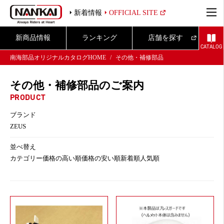
新着情報
OFFICIAL SITE
新商品情報
ランキング
店舗を探す
CATALOG
南海部品オリジナルカタログHOME
その他・補修部品
その他・補修部品のご案内
PRODUCT
ブランド
ZEUS
並べ替え
カテゴリー
価格の高い順
価格の安い順
新着順
人気順