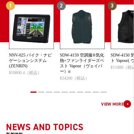
NNV-025 バイク・ナビ
SDW-4159 空調服®気化
SDW-415
ゲーションシステム
熱+ファンライダーズベ
ト Vapour
(ZENRIN)
スト Vapour（ヴェイパ
¥11000（
ー）α
¥59800.4（税込）
¥24200（税込）
VIEW MORE
NEWS AND TOPICS