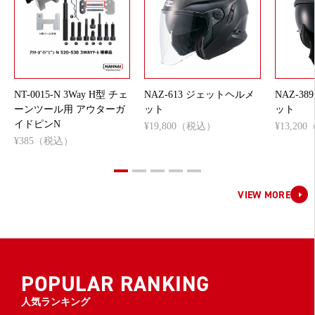
NT-0015-N 3Way H型 チェ
NAZ-613 ジェットヘルメ
NAZ-3
ーンツール用 アウターガ
ット
ット
イドピンN
¥19,800（税込）
¥13,20
¥385（税込）
VIEW MORE
POPULAR RANKING
人気ランキング