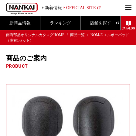
新着情報
OFFICIAL SITE
新商品情報
ランキング
店舗を探す
CATALOG
南海部品オリジナルカタログHOME
商品一覧
NOM-E エルボーパッド
（左右1セット）
商品のご案内
PRODUCT