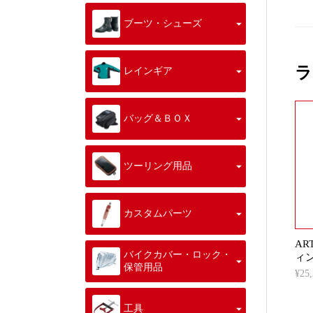
ブーツ・シューズ
ラ
レインギア
バッグ＆ＢＯＸ
ツーリング用品
カスタムパーツ
AR
バイクカバー・ロック・
ィ
保管用品
¥2
工具