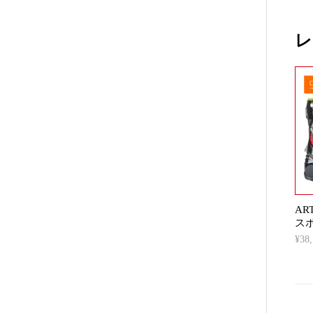
レ
ART
ス
¥3