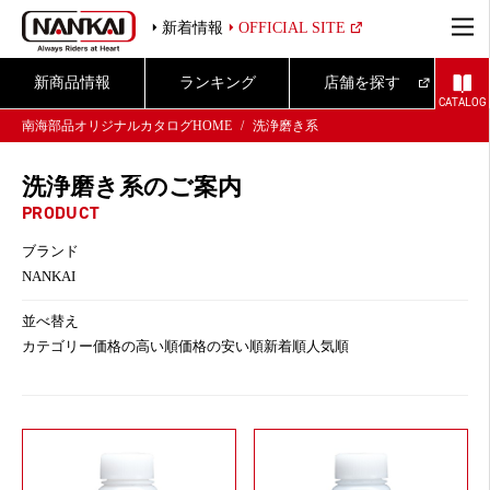
新着情報
OFFICIAL SITE
新商品情報
ランキング
店舗を探す
CATALOG
南海部品オリジナルカタログHOME
洗浄磨き系
洗浄磨き系のご案内
PRODUCT
ブランド
NANKAI
並べ替え
カテゴリー
価格の高い順
価格の安い順
新着順
人気順