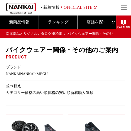
新着情報
OFFICIAL SITE
新商品情報
ランキング
店舗を探す
CATALOG
南海部品オリジナルカタログHOME
バイクウェアー関係・その他
バイクウェアー関係・その他のご案内
PRODUCT
ブランド
NANKAI
NANKAI×MEGU
並べ替え
カテゴリー
価格の高い順
価格の安い順
新着順
人気順