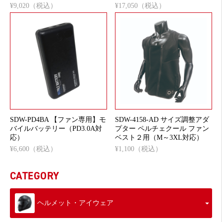
¥9,020（税込）
¥17,050（税込）
SDW-PD4BA 【ファン専用】モ
SDW-4158-AD サイズ調整アダ
バイルバッテリー（PD3.0A対
プター ペルチェクール ファン
応）
ベスト２用（M～3XL対応）
¥6,600（税込）
¥1,100（税込）
CATEGORY
ヘルメット・アイウェア