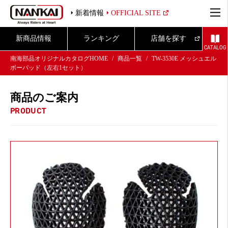
新着情報
OFFICIAL SITE
新商品情報
ランキング
店舗を探す
CATALOG
南海部品オリジナルカタログHOME
商品一覧
TW-3530E メッシュエル
ボーパッド（左右1セット）
商品のご案内
PRODUCT