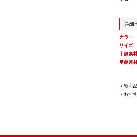
詳細
カラー
サイズ
甲側素
掌側素
新商
おす