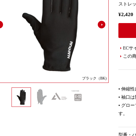
ストレ
¥2,4
ECサ
この
ブラック（BK)
• 伸縮
• 袖口
• グロ
す。
型番・