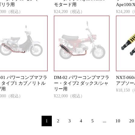
ゴリラ用
モタード用
Ape100
5,300（税込）
¥24,200（税込）
¥24,20
-01 パワーコンプマフラ
DM-02 パワーコンプマフラ
NXT-0
・タイプ1 カブ／リトル
ー・タイプ2 ダックス/シャ
アブソー
ブ用
リー用
¥18,15
2,000（税込）
¥22,000（税込）
1
2
3
4
5
...
10
20