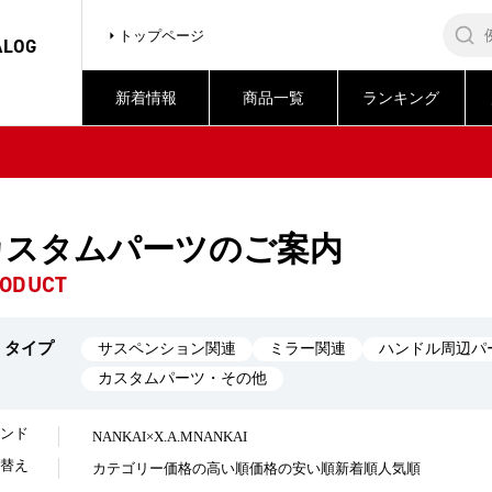
トップページ
ALOG
新着情報
商品一覧
ランキング
カスタムパーツのご案内
ODUCT
タイプ
サスペンション関連
ミラー関連
ハンドル周辺パ
カスタムパーツ・その他
ンド
NANKAI×X.A.M
NANKAI
替え
カテゴリー
価格の高い順
価格の安い順
新着順
人気順