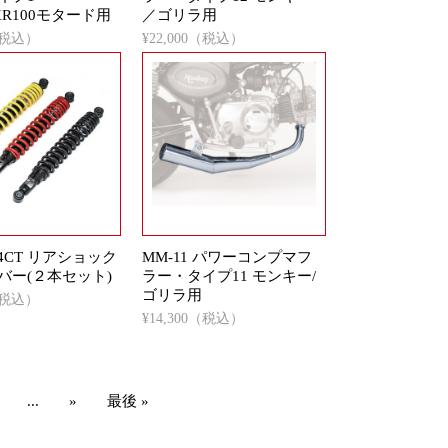
/XR100モタード用
／ゴリラ用
0（税込）
¥22,000（税込）
604CT リアショック
MM-11 パワーコンプマフ
バー(２本セット)
ラー・タイプ11 モンキー/
ゴリラ用
0（税込）
¥14,300（税込）
...
»
最後 »