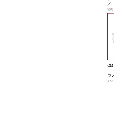
／
¥2
CM
ー
カ
¥2