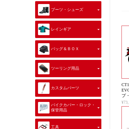
ブーツ・シューズ
レインギア
バッグ＆ＢＯＸ
ツーリング用品
CT
カスタムパーツ
E
プ・
¥7
バイクカバー・ロック・
保管用品
工具