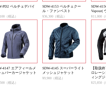
W-PD2 ペルチェデバイ
SDW-4153 ペルチェクー
SDW-4
ル・ファンベスト
Vapour
2,100（税込）
¥36,300（税込）
¥11,00
W-4147 エアフィールメ
SDW-4145 スーパーライト
【取扱終了
シュパーカージャケット
メッシュジャケット
ロレーシ
ィングジ
¥9,900（税込）
7,500（税込）
¥25,85