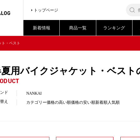
トップページ
ALOG
新着情報
商品一覧
ランキング
ット・ベスト
春夏用バイクジャケット・ベスト
ODUCT
ンド
NANKAI
替え
カテゴリー
価格の高い順
価格の安い順
新着順
人気順