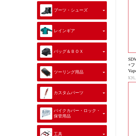
ブーツ・シューズ
レインギア
バッグ＆ＢＯＸ
SD
+
Va
ツーリング用品
¥2
カスタムパーツ
バイクカバー・ロック・
保管用品
工具