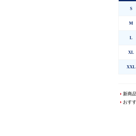
S
M
L
XL
XXL
新商
おす