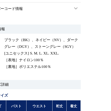
バーコード情報
情報
ブラック（BK）、ネイビー（NV）、ダーク
グレー（DGY）、ストーングレー（SGY）
[ユニセックス] S. M. L. XL. XXL.
［表地］ナイロン100％
［裏地］ポリエステル100％
ズ詳細
サイズ
ズ
バスト
ウエスト
裄丈
着丈