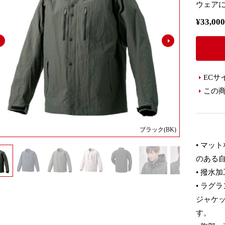
ウェア
¥33,0
ECサ
この
ブラック(BK)
• マッ
のある
• 撥水
• ラグ
ジャケ
す。