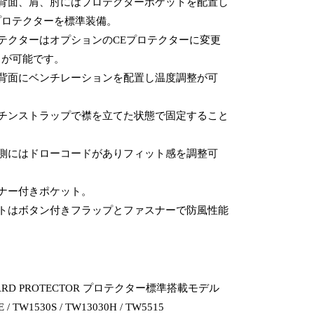
、背面、肩、肘にはプロテクターポケットを配置し
プロテクターを標準装備。
ロテクターはオプションのCEプロテクターに変更
とが可能です。
と背面にベンチレーションを配置し温度調整が可
のチンストラップで襟を立てた状態で固定すること
。
内側にはドローコードがありフィット感を調整可
スナー付きポケット。
ントはボタン付きフラップとファスナーで防風性能
。
ARD PROTECTOR プロテクター標準搭載モデル
 / TW1530S / TW13030H / TW5515