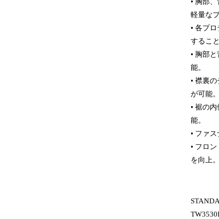
• 胸部
軽量な
• 各プ
するこ
• 胸部
能。
• 襟裏
が可能
• 裾の
能。
• ファ
• フロ
を向上
STAND
TW3530E