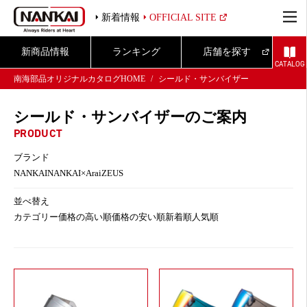
新着情報
OFFICIAL SITE
新商品情報
ランキング
店舗を探す
CATALOG
南海部品オリジナルカタログHOME
シールド・サンバイザー
シールド・サンバイザーのご案内
PRODUCT
ブランド
NANKAI
NANKAI×Arai
ZEUS
並べ替え
カテゴリー
価格の高い順
価格の安い順
新着順
人気順