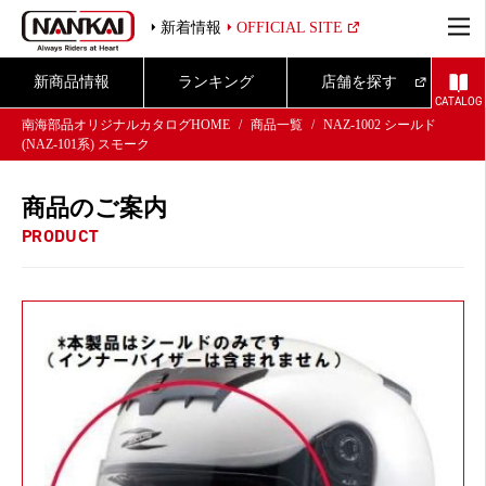
新着情報
OFFICIAL SITE
新商品情報
ランキング
店舗を探す
CATALOG
南海部品オリジナルカタログHOME
商品一覧
NAZ-1002 シールド
(NAZ-101系) スモーク
商品のご案内
PRODUCT