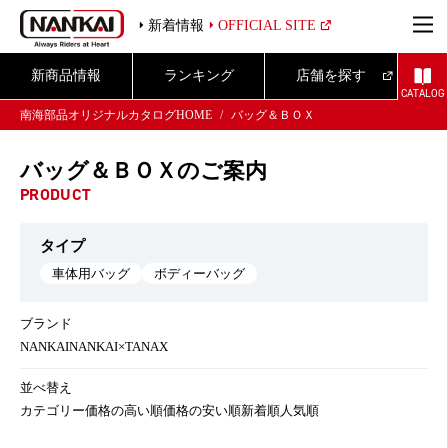
新着情報
OFFICIAL SITE
新商品情報
ランキング
店舗を探す
CATALOG
南海部品オリジナルカタログHOME
バッグ＆ＢＯＸ
バッグ＆ＢＯＸのご案内
PRODUCT
タイプ
車体用バッグ
ボディーバッグ
ブランド
NANKAI
NANKAI×TANAX
並べ替え
カテゴリー
価格の高い順
価格の安い順
新着順
人気順