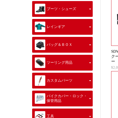
ブーツ・シューズ
レインギア
バッグ＆ＢＯＸ
SD
ク
ー
ツーリング用品
¥2
カスタムパーツ
バイクカバー・ロック・
保管用品
工具