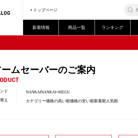
トップページ
ALOG
新着情報
商品一覧
ランキング
アームセーバーのご案内
ODUCT
ンド
NANKAI
NANKAI×MEGU
替え
カテゴリー
価格の高い順
価格の安い順
新着順
人気順