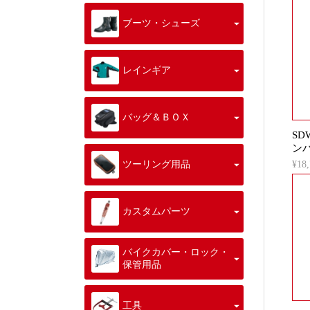
ブーツ・シューズ
レインギア
バッグ＆ＢＯＸ
SD
ン
ツーリング用品
¥1
カスタムパーツ
バイクカバー・ロック・
保管用品
工具