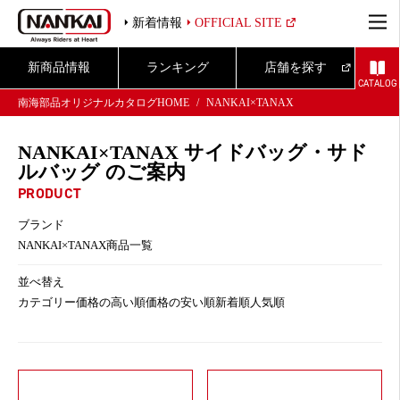
新着情報
OFFICIAL SITE
新商品情報
ランキング
店舗を探す
CATALOG
南海部品オリジナルカタログHOME
NANKAI×TANAX
NANKAI×TANAX サイドバッグ・サド
ルバッグ のご案内
PRODUCT
ブランド
NANKAI×TANAX商品一覧
並べ替え
カテゴリー
価格の高い順
価格の安い順
新着順
人気順