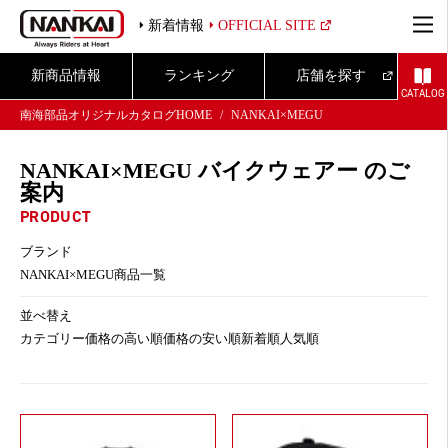
新着情報
OFFICIAL SITE
新商品情報
ランキング
店舗を探す
CATALOG
南海部品オリジナルカタログHOME
NANKAI×MEGU
NANKAI×MEGU バイクウェアー のご
案内
PRODUCT
ブランド
NANKAI×MEGU商品一覧
並べ替え
カテゴリー
価格の高い順
価格の安い順
新着順
人気順