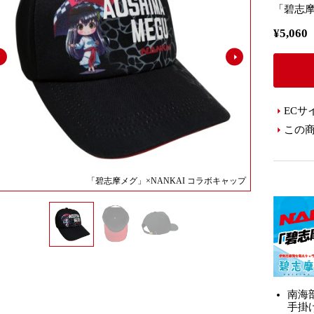
「碧志摩
¥5,0
ECサ
この
「碧志摩メグ」×NANKAI コラボキャップ
南海部
手掛