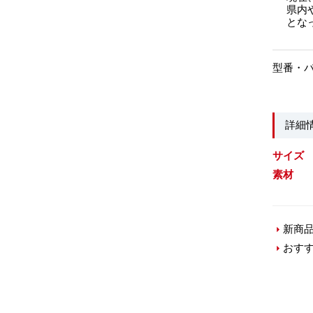
県内
とな
型番・
詳細
サイズ
素材
新商
おす