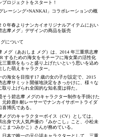
ンプロジェクトをスタート！
メグレーシング×NANKAI」コラボレーションの概
２０年春よりナンカイオリジナルアイテムにおい
碧志摩メグ」デザインの商品を販売
メグについて
摩 メグ（あおしま メグ）は、2014 年三重県志摩
PR するための海女をモチーフに海女業の活性化
元三重県をもっと盛り上げたいという思いを込め
生した萌えキャラクター。
一の海女を目指す17 歳の女の子が設定で、2015
勢志摩サミット開催地決定をきっかけに、様々な
に取り上げられ全国的な知名度は得た。
隠そう碧志摩 メグのキャラクター制作を手掛けた
、元鈴鹿8 耐レーサーでナンカイサポートライダ
口喜博氏である。
摩メグのキャラクターボイス（CV）としては、
県出身で大人気声優の『みかこし』こと、小松未
（こまつみかこ）さんが務めている。
、日本で唯一の元公認キャラクターとして、三重