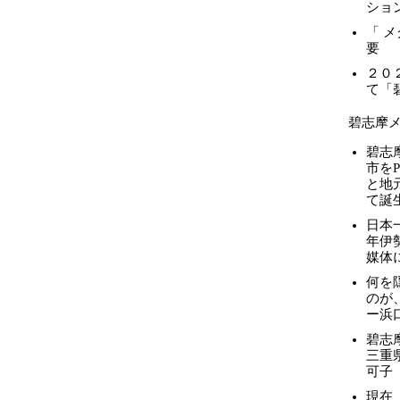
ショ
「 
要
２０
て「
碧志摩
碧志
市を
と地
て誕
日本
年伊
媒体
何を
のが
ー浜
碧志
三重
可子
現在