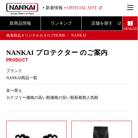
新着情報
OFFICIAL SITE
新商品情報
ランキング
店舗を探す
CATALOG
南海部品オリジナルカタログHOME
NANKAI
NANKAI プロテクター のご案内
PRODUCT
ブランド
NANKAI商品一覧
並べ替え
カテゴリー
価格の高い順
価格の安い順
新着順
人気順