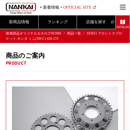
新着情報
OFFICIAL SITE
新商品情報
ランキング
店舗を探す
CATALOG
南海部品オリジナルカタログHOME
商品一覧
103015 フロントスプロ
ケット ホンダ ミニ(50CC) 420-15T
商品のご案内
PRODUCT