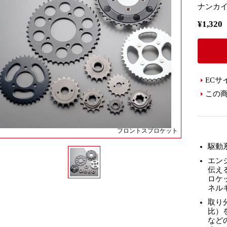
ナンカイ
¥1,3
ECサ
この
フロントスプロケット
駆動
エン
伝え
ロケ
ネル
取り
比）
など