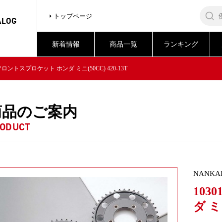
トップページ
ALOG
新着情報
商品一覧
ランキング
3 フロントスプロケット ホンダ ミニ(50CC) 420-13T
商品のご案内
ODUCT
NANKA
103
ダ ミニ