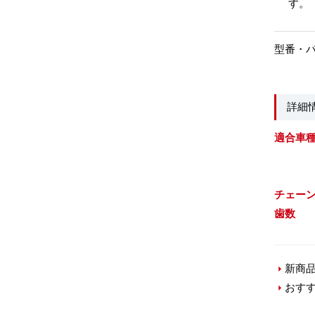
す。
型番・
詳細
適合車
チェー
歯数
新商
おす