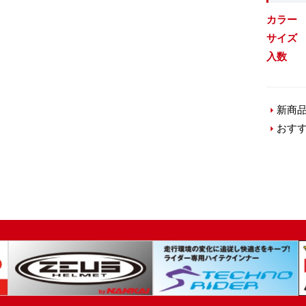
カラー
サイズ
入数
新商
おす