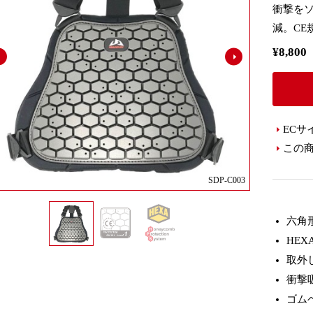
衝撃を
減。CE
¥8,8
ECサ
この
SDP-C003
六角
HE
取外
衝撃
ゴム