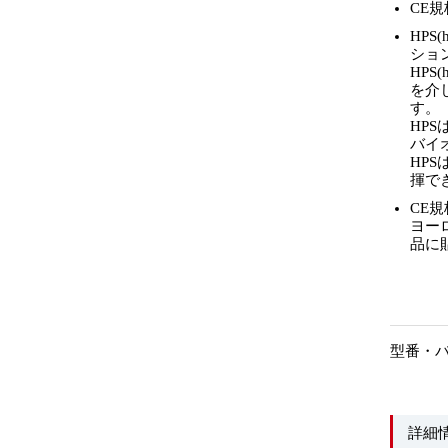
CE
HPS(
ショ
HPS(
を介し
す。
HP
バイ
HP
揮で
CE
ヨー
品に
型番・
詳細