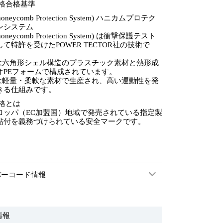
規格合格基準
honeycomb Protection System) ハニカムプロテク
ンシステム
honeycomb Protection System) は衝撃保護テスト
て特許を受けたPOWER TECTOR社の技術で
Sは六角形シェル構造のプラスチック素材と熱形成
オPEフォームで構成されています。
Sは軽量・柔軟な素材で生産され、高い運動性を発
きる仕組みです。
規格とは
ロッパ（EC加盟国）地域で発売されている指定製
貼付を義務づけられている安全マークです。
バーコード情報
情報