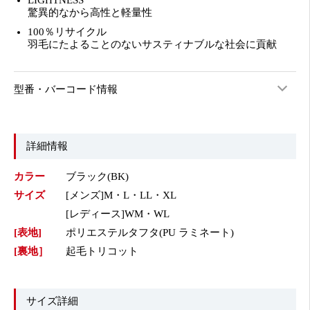
LIGHTNESS
驚異的なから高性と軽量性
100％リサイクル
羽毛にたよることのないサスティナブルな社会に貢献
型番・バーコード情報
詳細情報
カラー
ブラック(BK)
サイズ
[メンズ]M・L・LL・XL
[レディース]WM・WL
[表地]
ポリエステルタフタ(PU ラミネート)
[裏地］
起毛トリコット
サイズ詳細