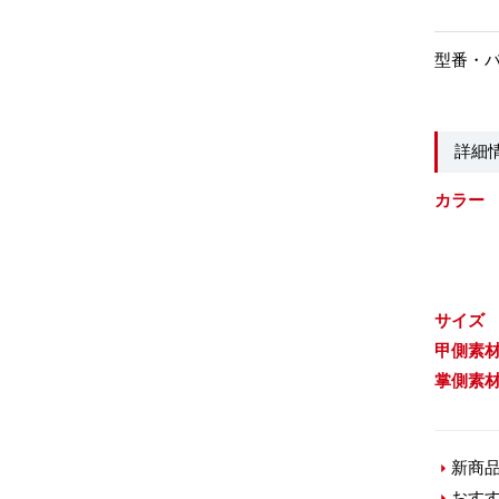
型番・
詳細
カラー
サイズ
甲側素
掌側素
新商
おす