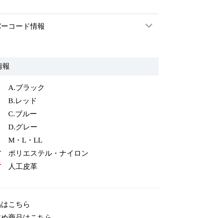
バーコード情報
情報
A.ブラック
B.レッド
C.ブルー
D.グレー
M・L・LL
材
ポリエステル・ナイロン
材
人工皮革
品はこちら
すめ商品はこちら