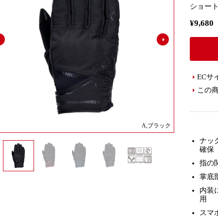
ショート
¥9,6
ECサ
この
A,ブラック
ナッ
確保
指の
掌底
内装
用
スマ