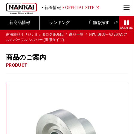
新着情報
OFFICIAL SITE
新商品情報
ランキング
店舗を探す
CATALOG
南海部品オリジナルカタログHOME
商品一覧
NPC-BF38～63 2WAYア
ルミバッフル シルバー (汎用タイプ)
商品のご案内
PRODUCT