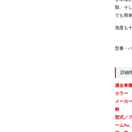
類、そ
でも簡単
強度も
型番・
詳細
適合車
カラー
メーカ
称
型式／
ームNo.