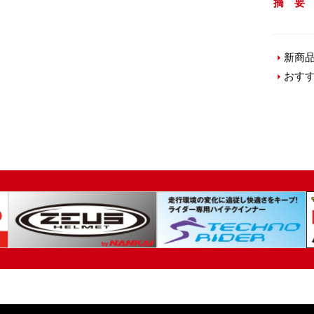
摘 要
新商
おす