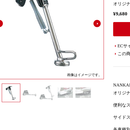
オリジ
¥9,6
ECサ
この
画像はイメージです。
NANKAI
オリジ
便利な
サイド
各車種