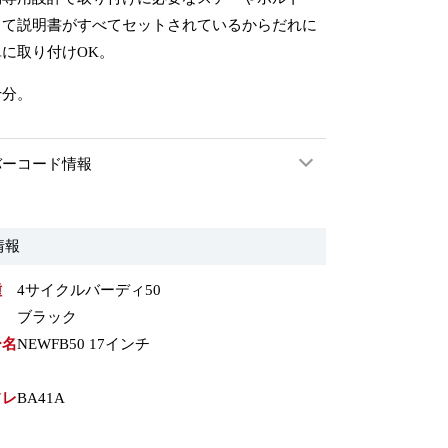
して説明書がすべてセットされているからだれに
に取り付けOK。
十分。
バーコード情報
情報
種
4サイクルバーディ50
ブラック
ー名
NEWFB50 17インチ
フレ
BA41A