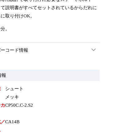
して説明書がすべてセットされているからだれに
に取り付けOK。
十分。
バーコード情報
情報
種
シュート
メッキ
ーカ
CP50C.C-2.S2
式／
CA14B
ム