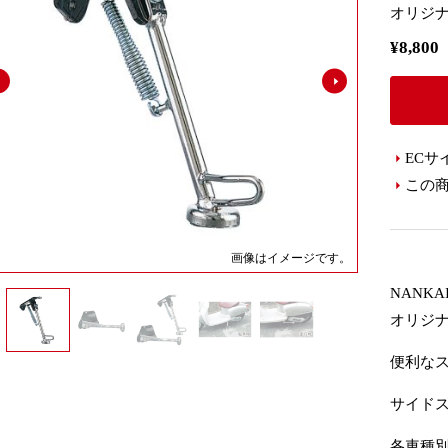
オリジ
¥8,8
ECサ
この
画像はイメージです。
NANKAI
オリジ
便利な
サイド
各車種