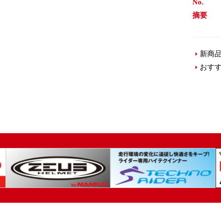
No.
摘要
新商
おす