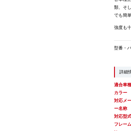
類、そ
でも簡単
強度も
型番・
詳細
適合車
カラー
対応メ
ー名称
対応型
フレー