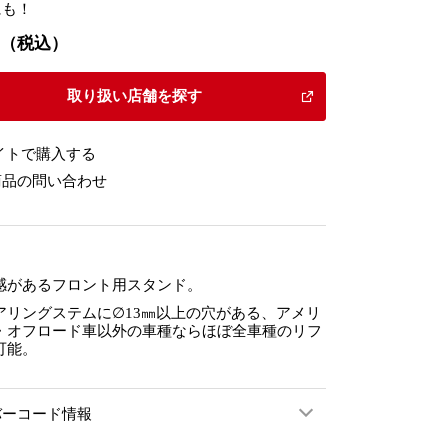
にも！
50（税込）
取り扱い店舗を探す
イトで購入する
商品の問い合わせ
感があるフロント用スタンド。
アリングステムに∅13㎜以上の穴がある、アメリ
・オフロード車以外の車種ならほぼ全車種のリフ
可能。
バーコード情報