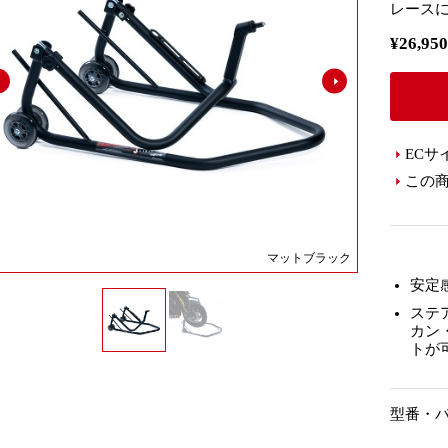
レース
¥26,9
ECサ
この
マットブラック
安定
ステ
カン
トが
型番・