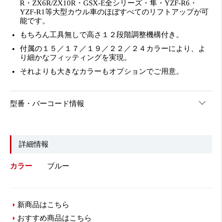
R・ZX6R/ZX10R・GSX-E全シリーズ・隼・YZF-R6・
YZF-R1等
大型カウル車のほぼすべてのリフトアップが可
能です。
もちろん工具無しで高さ１２段階調整機構付き。
付属の１５／１７／１９／２２／２４カラーにより、よ
り細かなフィッティングを実現。
それよりも大きなカラーもオプションでご用意。
型番・バーコード情報
詳細情報
カラー
ブルー
新商品はこちら
おすすめ商品はこちら