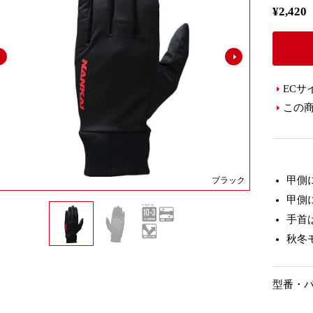
¥2,4
ECサ
この
甲側
ブラック
甲側
手首
秋冬
型番・