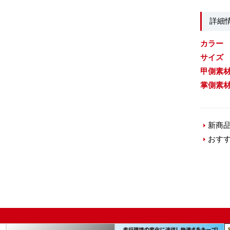
詳細
カラー
サイズ
甲側素
掌側素
新商
おす