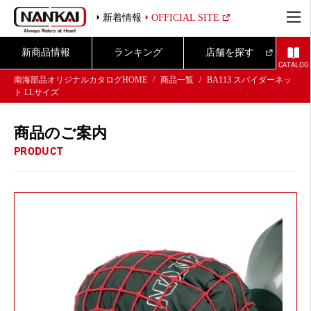
新着情報
OFFICIAL SITE
新商品情報
ランキング
店舗を探す
CATALOG
南海部品オリジナルカタログHOME
商品一覧
BA113 スパイダーネッ
ト LLサイズ
商品のご案内
PRODUCT