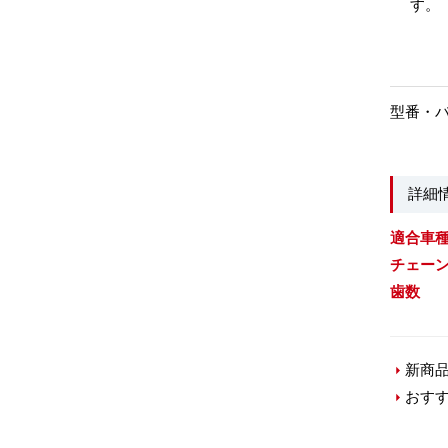
す。
型番・
詳細
適合車
チェー
歯数
新商
おす