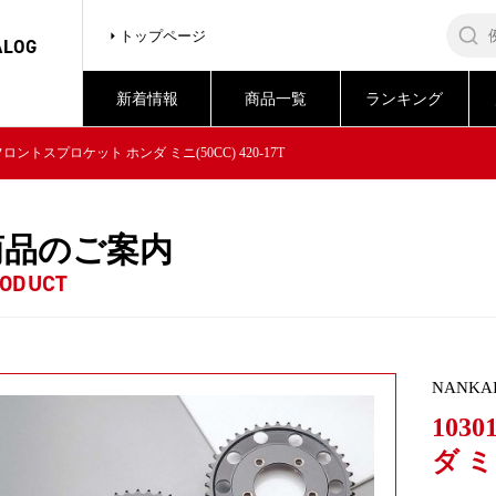
トップページ
ALOG
新着情報
商品一覧
ランキング
7 フロントスプロケット ホンダ ミニ(50CC) 420-17T
商品のご案内
ODUCT
NANKA
103
ダ ミニ