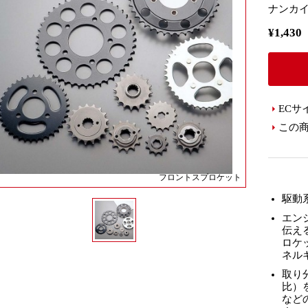
ナンカイ
¥1,4
ECサ
この
フロントスプロケット
駆動
エン
伝え
ロケ
ネル
取り
比）
など