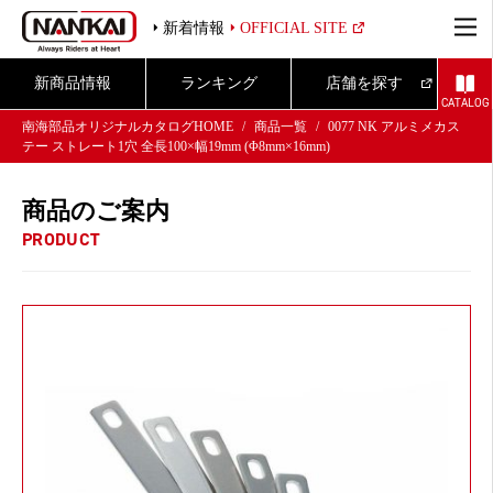
新着情報
OFFICIAL SITE
新商品情報
ランキング
店舗を探す
CATALOG
南海部品オリジナルカタログHOME
商品一覧
0077 NK アルミメカス
テー ストレート1穴 全長100×幅19mm (Φ8mm×16mm)
商品のご案内
PRODUCT