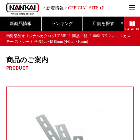
新着情報
OFFICIAL SITE
新商品情報
ランキング
店舗を探す
CATALOG
南海部品オリジナルカタログHOME
商品一覧
0061 NK アルミメカス
テー ストレート 全長125×幅19mm (Φ8mm×16mm)
商品のご案内
PRODUCT