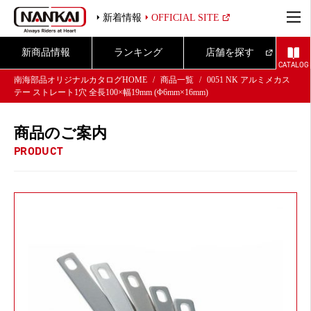
新着情報
OFFICIAL SITE
新商品情報
ランキング
店舗を探す
CATALOG
南海部品オリジナルカタログHOME
商品一覧
0051 NK アルミメカス
テー ストレート1穴 全長100×幅19mm (Φ6mm×16mm)
商品のご案内
PRODUCT