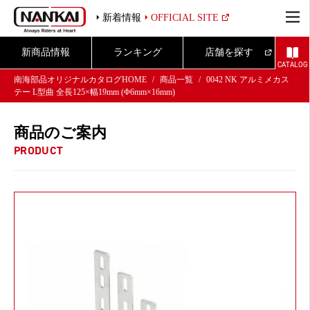
新着情報
OFFICIAL SITE
新商品情報
ランキング
店舗を探す
CATALOG
南海部品オリジナルカタログHOME
商品一覧
0042 NK アルミメカス
テー L型曲 全長125×幅19mm (Φ6mm×16mm)
商品のご案内
PRODUCT