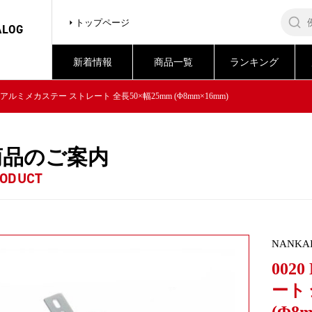
トップページ
ALOG
新着情報
商品一覧
ランキング
NK アルミメカステー ストレート 全長50×幅25mm (Φ8mm×16mm)
商品のご案内
ODUCT
NANKA
002
ート 