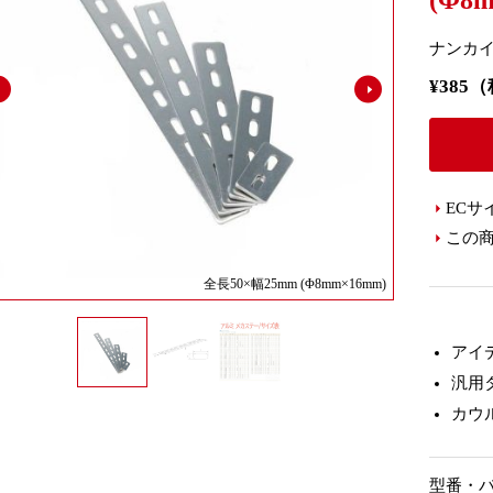
(Φ8
ナンカイ
¥385
ECサ
この
全長50×幅25mm (Φ8mm×16mm)
アイ
汎用
カウ
型番・