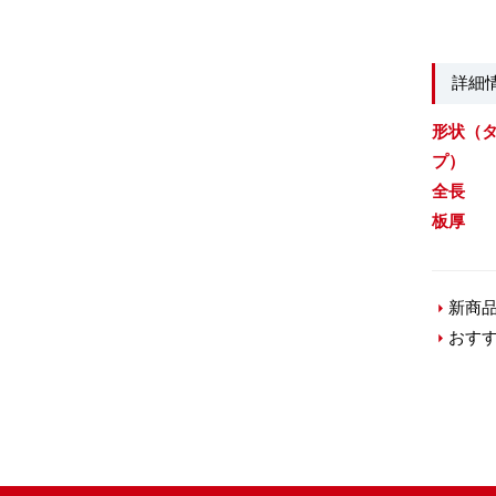
詳細
形状（
プ）
全長
板厚
新商
おす