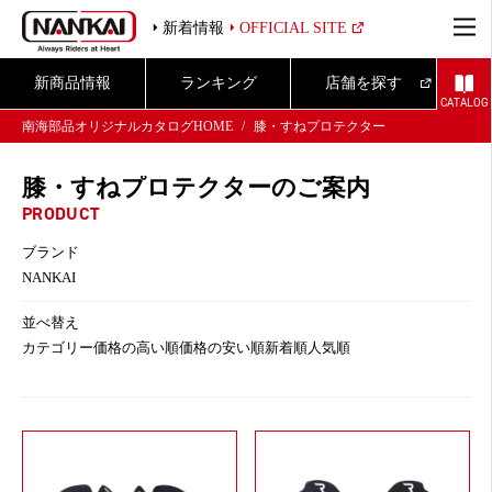
新着情報
OFFICIAL SITE
新商品情報
ランキング
店舗を探す
CATALOG
南海部品オリジナルカタログHOME
膝・すねプロテクター
膝・すねプロテクターのご案内
PRODUCT
ブランド
NANKAI
並べ替え
カテゴリー
価格の高い順
価格の安い順
新着順
人気順