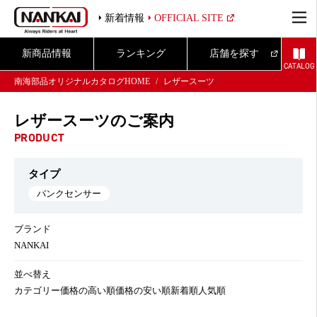
新着情報
OFFICIAL SITE
新商品情報
ランキング
店舗を探す
CATALOG
南海部品オリジナルカタログHOME
レザースーツ
レザースーツのご案内
PRODUCT
タイプ
バンクセンサー
ブランド
NANKAI
並べ替え
カテゴリー
価格の高い順
価格の安い順
新着順
人気順