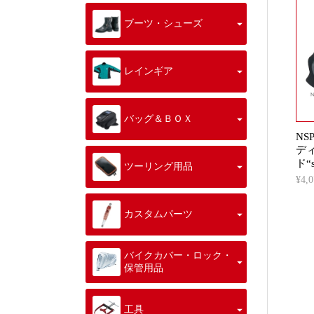
ブーツ・シューズ
レインギア
バッグ＆ＢＯＸ
NS
デ
ド“s
ツーリング用品
¥4
カスタムパーツ
バイクカバー・ロック・
保管用品
工具