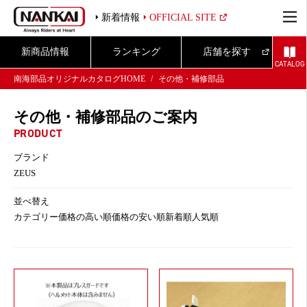
新着情報
OFFICIAL SITE
新商品情報
ランキング
店舗を探す
CATALOG
南海部品オリジナルカタログHOME
その他・補修部品
その他・補修部品のご案内
PRODUCT
ブランド
ZEUS
並べ替え
カテゴリー
価格の高い順
価格の安い順
新着順
人気順