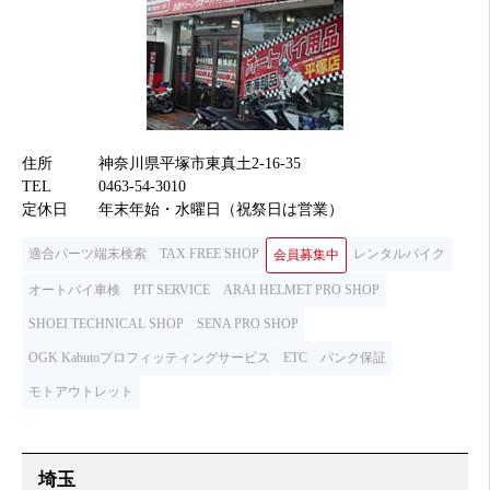
住所
神奈川県平塚市東真土2-16-35
TEL
0463-54-3010
定休日
年末年始・水曜日（祝祭日は営業）
適合パーツ端末検索
TAX FREE SHOP
レンタルバイク
会員募集中
オートバイ車検
PIT SERVICE
ARAI HELMET PRO SHOP
SHOEI TECHNICAL SHOP
SENA PRO SHOP
OGK Kabutoプロフィッティングサービス
ETC
パンク保証
モトアウトレット