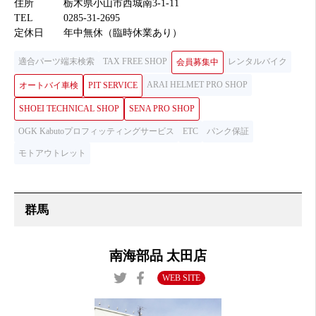
住所
栃木県小山市西城南3-1-11
TEL
0285-31-2695
定休日
年中無休（臨時休業あり）
適合パーツ端末検索
TAX FREE SHOP
レンタルバイク
会員募集中
ARAI HELMET PRO SHOP
オートバイ車検
PIT SERVICE
SHOEI TECHNICAL SHOP
SENA PRO SHOP
OGK Kabutoプロフィッティングサービス
ETC
パンク保証
モトアウトレット
南海部品 太田店
WEB SITE