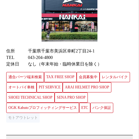
住所
千葉県千葉市美浜区幸町2丁目24-1
TEL
043-204-4800
定休日
なし（年末年始・臨時休業日を除く）
適合パーツ端末検索
TAX FREE SHOP
会員募集中
レンタルバイク
オートバイ車検
PIT SERVICE
ARAI HELMET PRO SHOP
SHOEI TECHNICAL SHOP
SENA PRO SHOP
OGK Kabutoプロフィッティングサービス
ETC
パンク保証
モトアウトレット