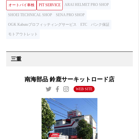
ARAI HELMET PRO SHOP
オートバイ車検
PIT SERVICE
SHOEI TECHNICAL SHOP
SENA PRO SHOP
OGK Kabutoプロフィッティングサービス
ETC
パンク保証
モトアウトレット
南海部品 鈴鹿サーキットロード店
WEB SITE