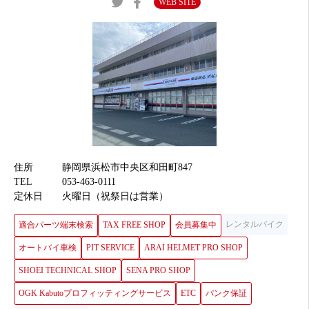
WEB SITE
住所
静岡県浜松市中央区和田町847
TEL
053-463-0111
定休日
火曜日（祝祭日は営業）
レンタルバイク
適合パーツ端末検索
TAX FREE SHOP
会員募集中
オートバイ車検
PIT SERVICE
ARAI HELMET PRO SHOP
SHOEI TECHNICAL SHOP
SENA PRO SHOP
OGK Kabutoプロフィッティングサービス
ETC
パンク保証