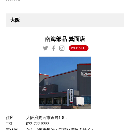
南海部品 箕面店
WEB SITE
住所
大阪府箕面市萱野1-8-2
TEL
072-722-5353
定休日
なし（年末年始・臨時休業日を除く）