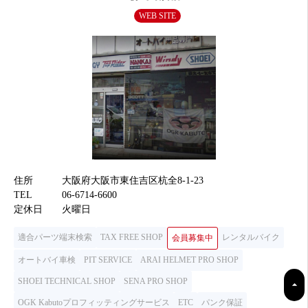
WEB SITE
住所
大阪府大阪市東住吉区杭全8-1-23
TEL
06-6714-6600
定休日
火曜日
適合パーツ端末検索
TAX FREE SHOP
レンタルバイク
会員募集中
オートバイ車検
PIT SERVICE
ARAI HELMET PRO SHOP
SHOEI TECHNICAL SHOP
SENA PRO SHOP
OGK Kabutoプロフィッティングサービス
ETC
パンク保証