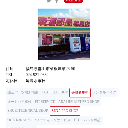
WEB SITE
住所
福島県郡山市菜根屋敷23-50
TEL
024-921-0382
定休日
毎週水曜日
適合パーツ端末検索
TAX FREE SHOP
レンタルバイク
会員募集中
オートバイ車検
PIT SERVICE
ARAI HELMET PRO SHOP
SHOEI TECHNICAL SHOP
SENA PRO SHOP
OGK Kabutoプロフィッティングサービス
ETC
パンク保証