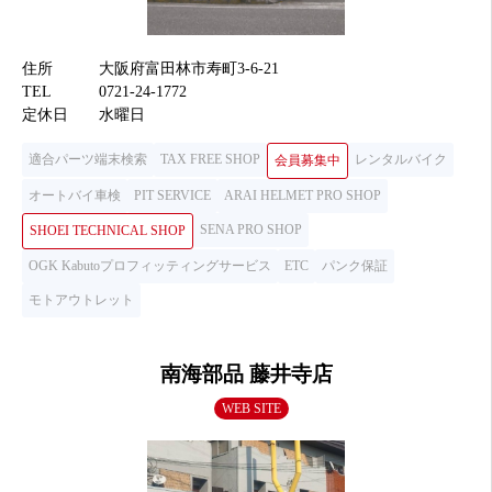
住所
大阪府富田林市寿町3-6-21
TEL
0721-24-1772
定休日
水曜日
適合パーツ端末検索
TAX FREE SHOP
レンタルバイク
会員募集中
オートバイ車検
PIT SERVICE
ARAI HELMET PRO SHOP
SENA PRO SHOP
SHOEI TECHNICAL SHOP
OGK Kabutoプロフィッティングサービス
ETC
パンク保証
モトアウトレット
南海部品 藤井寺店
WEB SITE