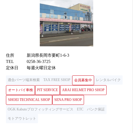
住所
新潟県長岡市要町1-6-3
TEL
0258-36-3725
定休日
毎週火曜日定休
適合パーツ端末検索
TAX FREE SHOP
レンタルバイク
会員募集中
オートバイ車検
PIT SERVICE
ARAI HELMET PRO SHOP
SHOEI TECHNICAL SHOP
SENA PRO SHOP
OGK Kabutoプロフィッティングサービス
ETC
パンク保証
モトアウトレット