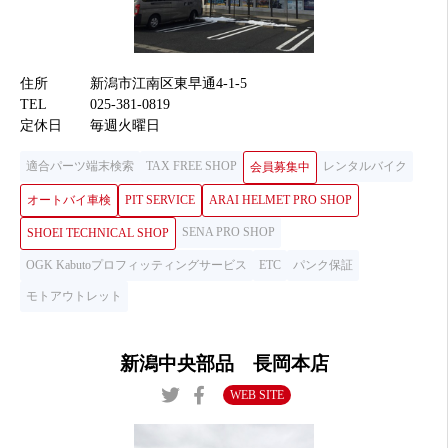
住所
新潟市江南区東早通4-1-5
TEL
025-381-0819
定休日
毎週火曜日
適合パーツ端末検索
TAX FREE SHOP
レンタルバイク
会員募集中
オートバイ車検
PIT SERVICE
ARAI HELMET PRO SHOP
SENA PRO SHOP
SHOEI TECHNICAL SHOP
OGK Kabutoプロフィッティングサービス
ETC
パンク保証
モトアウトレット
新潟中央部品 長岡本店
WEB SITE