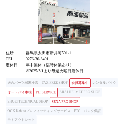
住所
群馬県太田市新井町501-1
TEL
0276-30-3491
定休日
年中無休（臨時休業あり）
※2025/3/1より毎週火曜日店休日
適合パーツ端末検索
TAX FREE SHOP
レンタルバイク
会員募集中
ARAI HELMET PRO SHOP
オートバイ車検
PIT SERVICE
SHOEI TECHNICAL SHOP
SENA PRO SHOP
OGK Kabutoプロフィッティングサービス
ETC
パンク保証
モトアウトレット