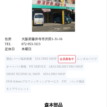
住所
大阪府藤井寺市沢田1-31-16
TEL
072-953-3113
定休日
木曜日
適合パーツ端末検索
TAX FREE SHOP
レンタルバイク
会員募集中
オートバイ車検
PIT SERVICE
ARAI HELMET PRO SHOP
SHOEI TECHNICAL SHOP
SENA PRO SHOP
OGK Kabutoプロフィッティングサービス
ETC
パンク保証
モトアウトレット
森本部品