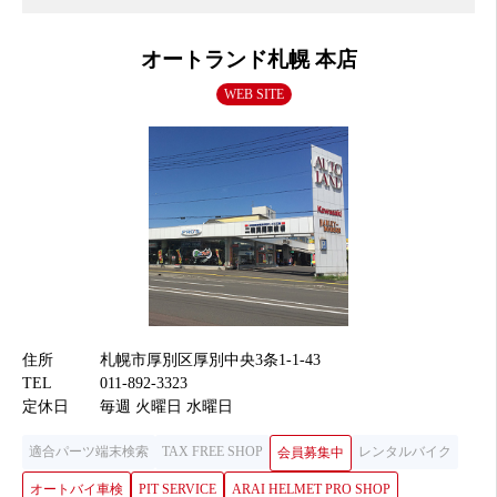
オートランド札幌 本店
WEB SITE
住所
札幌市厚別区厚別中央3条1-1-43
TEL
011-892-3323
定休日
毎週 火曜日 水曜日
適合パーツ端末検索
TAX FREE SHOP
レンタルバイク
会員募集中
オートバイ車検
PIT SERVICE
ARAI HELMET PRO SHOP