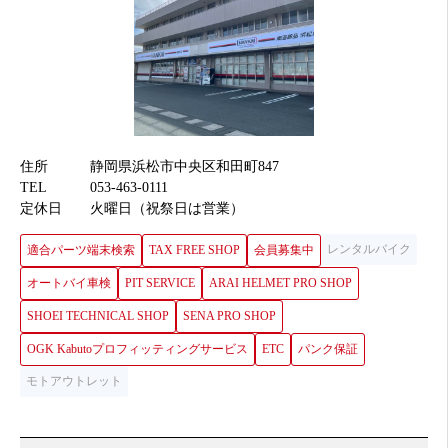
住所
静岡県浜松市中央区和田町847
TEL
053-463-0111
定休日
火曜日（祝祭日は営業）
レンタルバイク
適合パーツ端末検索
TAX FREE SHOP
会員募集中
オートバイ車検
PIT SERVICE
ARAI HELMET PRO SHOP
SHOEI TECHNICAL SHOP
SENA PRO SHOP
OGK Kabutoプロフィッティングサービス
ETC
パンク保証
モトアウトレット