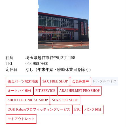
住所
埼玉県越谷市谷中町2丁目58
TEL
048-960-7600
定休日
なし（年末年始・臨時休業日を除く）
レンタルバイク
適合パーツ端末検索
TAX FREE SHOP
会員募集中
オートバイ車検
PIT SERVICE
ARAI HELMET PRO SHOP
SHOEI TECHNICAL SHOP
SENA PRO SHOP
OGK Kabutoプロフィッティングサービス
ETC
パンク保証
モトアウトレット