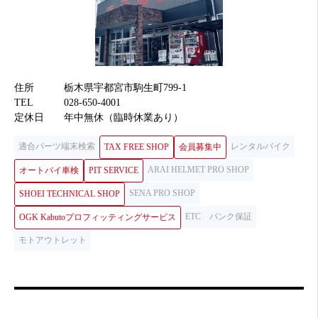
住所
栃木県宇都宮市駒生町799-1
TEL
028-650-4001
定休日
年中無休（臨時休業あり）
適合パーツ端末検索
レンタルバイク
TAX FREE SHOP
会員募集中
ARAI HELMET PRO SHOP
オートバイ車検
PIT SERVICE
SENA PRO SHOP
SHOEI TECHNICAL SHOP
ETC
パンク保証
OGK Kabutoプロフィッティングサービス
モトアウトレット