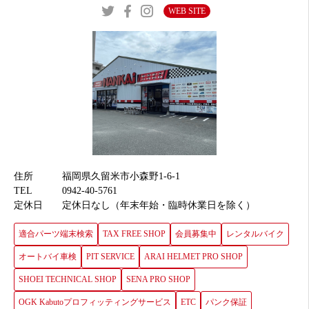
WEB SITE
住所
福岡県久留米市小森野1-6-1
TEL
0942-40-5761
定休日
定休日なし（年末年始・臨時休業日を除く）
適合パーツ端末検索
TAX FREE SHOP
会員募集中
レンタルバイク
オートバイ車検
PIT SERVICE
ARAI HELMET PRO SHOP
SHOEI TECHNICAL SHOP
SENA PRO SHOP
OGK Kabutoプロフィッティングサービス
ETC
パンク保証