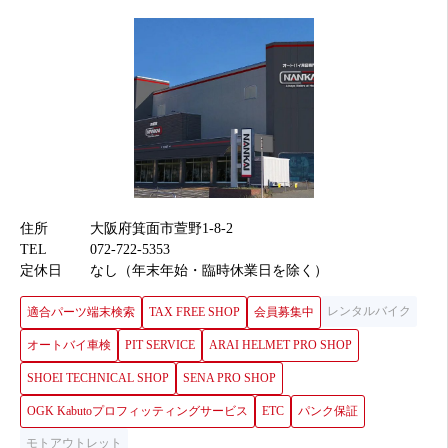
住所
大阪府箕面市萱野1-8-2
TEL
072-722-5353
定休日
なし（年末年始・臨時休業日を除く）
レンタルバイク
適合パーツ端末検索
TAX FREE SHOP
会員募集中
オートバイ車検
PIT SERVICE
ARAI HELMET PRO SHOP
SHOEI TECHNICAL SHOP
SENA PRO SHOP
OGK Kabutoプロフィッティングサービス
ETC
パンク保証
モトアウトレット