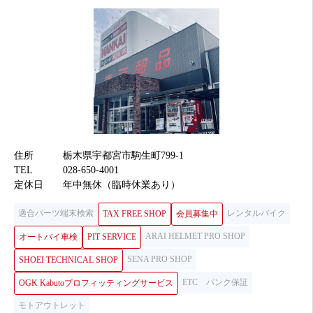
住所
栃木県宇都宮市駒生町799-1
TEL
028-650-4001
定休日
年中無休（臨時休業あり）
適合パーツ端末検索
レンタルバイク
TAX FREE SHOP
会員募集中
ARAI HELMET PRO SHOP
オートバイ車検
PIT SERVICE
SENA PRO SHOP
SHOEI TECHNICAL SHOP
ETC
パンク保証
OGK Kabutoプロフィッティングサービス
モトアウトレット