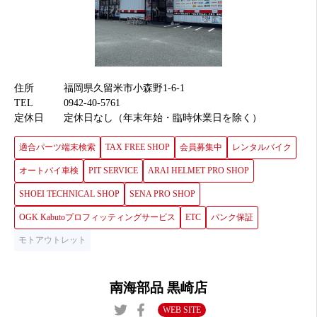
住所
福岡県久留米市小森野1-6-1
TEL
0942-40-5761
定休日
定休日なし（年末年始・臨時休業日を除く）
適合パーツ端末検索
TAX FREE SHOP
会員募集中
レンタルバイク
オートバイ車検
PIT SERVICE
ARAI HELMET PRO SHOP
SHOEI TECHNICAL SHOP
SENA PRO SHOP
OGK Kabutoプロフィッティングサービス
ETC
パンク保証
モトアウトレット
南海部品 黒崎店
WEB SITE