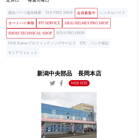
定休日
毎週火曜日
適合パーツ端末検索
TAX FREE SHOP
レンタルバイク
会員募集中
オートバイ車検
PIT SERVICE
ARAI HELMET PRO SHOP
SENA PRO SHOP
SHOEI TECHNICAL SHOP
OGK Kabutoプロフィッティングサービス
ETC
パンク保証
モトアウトレット
新潟中央部品 長岡本店
WEB SITE