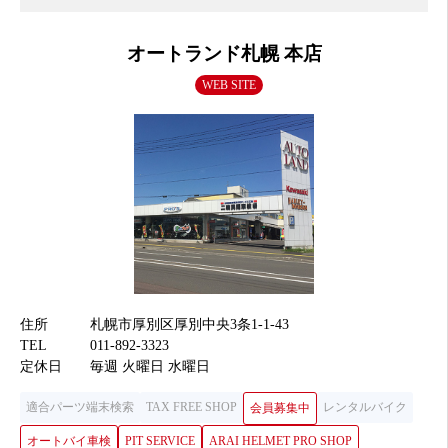
オートランド札幌 本店
WEB SITE
住所
札幌市厚別区厚別中央3条1-1-43
TEL
011-892-3323
定休日
毎週 火曜日 水曜日
適合パーツ端末検索
TAX FREE SHOP
レンタルバイク
会員募集中
オートバイ車検
PIT SERVICE
ARAI HELMET PRO SHOP