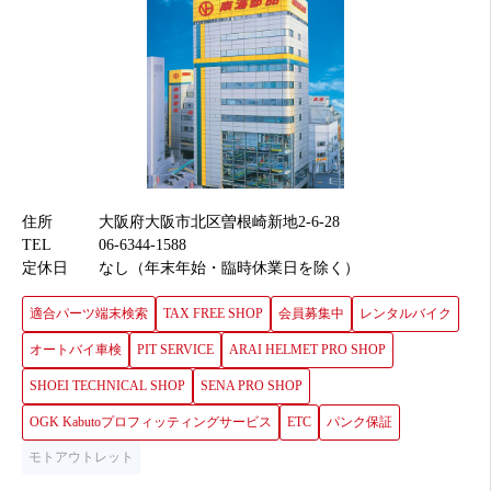
住所
大阪府大阪市北区曽根崎新地2-6-28
TEL
06-6344-1588
定休日
なし（年末年始・臨時休業日を除く）
適合パーツ端末検索
TAX FREE SHOP
会員募集中
レンタルバイク
オートバイ車検
PIT SERVICE
ARAI HELMET PRO SHOP
SHOEI TECHNICAL SHOP
SENA PRO SHOP
OGK Kabutoプロフィッティングサービス
ETC
パンク保証
モトアウトレット