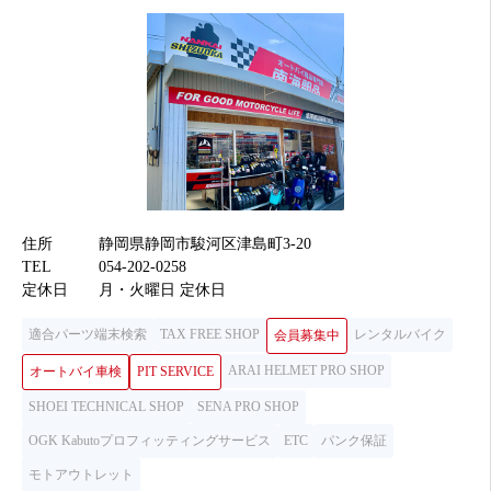
住所
静岡県静岡市駿河区津島町3-20
TEL
054-202-0258
定休日
月・火曜日 定休日
適合パーツ端末検索
TAX FREE SHOP
レンタルバイク
会員募集中
ARAI HELMET PRO SHOP
オートバイ車検
PIT SERVICE
SHOEI TECHNICAL SHOP
SENA PRO SHOP
OGK Kabutoプロフィッティングサービス
ETC
パンク保証
モトアウトレット