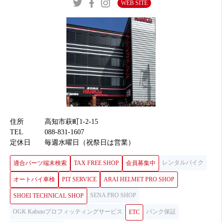
WEB SITE
住所
高知市萩町1-2-15
TEL
088-831-1607
定休日
毎週水曜日（祝祭日は営業）
レンタルバイク
適合パーツ端末検索
TAX FREE SHOP
会員募集中
オートバイ車検
PIT SERVICE
ARAI HELMET PRO SHOP
SENA PRO SHOP
SHOEI TECHNICAL SHOP
OGK Kabutoプロフィッティングサービス
パンク保証
ETC