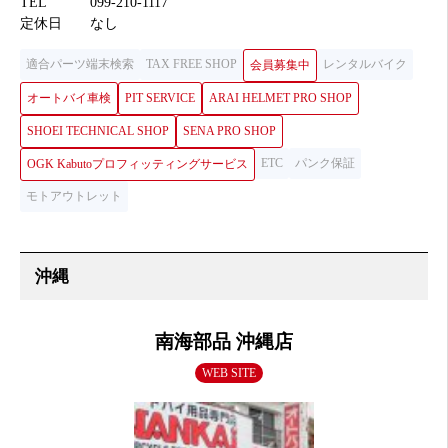
TEL
099-210-1117
定休日
なし
適合パーツ端末検索
TAX FREE SHOP
レンタルバイク
会員募集中
オートバイ車検
PIT SERVICE
ARAI HELMET PRO SHOP
SHOEI TECHNICAL SHOP
SENA PRO SHOP
ETC
パンク保証
OGK Kabutoプロフィッティングサービス
モトアウトレット
南海部品 沖縄店
WEB SITE