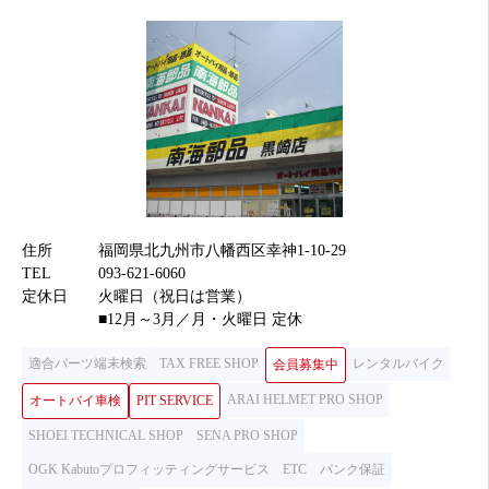
住所
福岡県北九州市八幡西区幸神1-10-29
TEL
093-621-6060
定休日
火曜日（祝日は営業）
■12月～3月／月・火曜日 定休
適合パーツ端末検索
TAX FREE SHOP
レンタルバイク
会員募集中
ARAI HELMET PRO SHOP
オートバイ車検
PIT SERVICE
SHOEI TECHNICAL SHOP
SENA PRO SHOP
OGK Kabutoプロフィッティングサービス
ETC
パンク保証