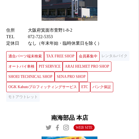
住所
大阪府箕面市萱野1-8-2
TEL
072-722-5353
定休日
なし（年末年始・臨時休業日を除く）
レンタルバイク
適合パーツ端末検索
TAX FREE SHOP
会員募集中
オートバイ車検
PIT SERVICE
ARAI HELMET PRO SHOP
SHOEI TECHNICAL SHOP
SENA PRO SHOP
OGK Kabutoプロフィッティングサービス
ETC
パンク保証
モトアウトレット
南海部品 本店
WEB SITE