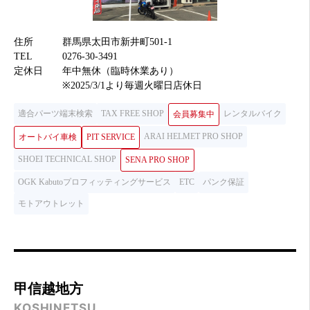
住所
群馬県太田市新井町501-1
TEL
0276-30-3491
定休日
年中無休（臨時休業あり）
※2025/3/1より毎週火曜日店休日
適合パーツ端末検索
TAX FREE SHOP
レンタルバイク
会員募集中
ARAI HELMET PRO SHOP
オートバイ車検
PIT SERVICE
SHOEI TECHNICAL SHOP
SENA PRO SHOP
OGK Kabutoプロフィッティングサービス
ETC
パンク保証
モトアウトレット
甲信越地方
KOSHINETSU