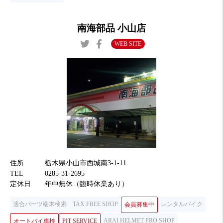
南海部品 小山店
WEB SITE
住所
栃木県小山市西城南3-1-11
TEL
0285-31-2695
定休日
年中無休（臨時休業あり）
適合パーツ端末検索
TAX FREE SHOP
レンタルバイク
会員募集中
ARAI HELMET PRO SHOP
オートバイ車検
PIT SERVICE