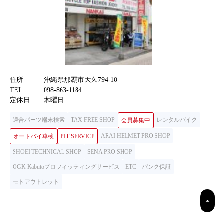
住所
沖縄県那覇市天久794-10
TEL
098-863-1184
定休日
木曜日
適合パーツ端末検索
TAX FREE SHOP
レンタルバイク
会員募集中
ARAI HELMET PRO SHOP
オートバイ車検
PIT SERVICE
SHOEI TECHNICAL SHOP
SENA PRO SHOP
OGK Kabutoプロフィッティングサービス
ETC
パンク保証
モトアウトレット