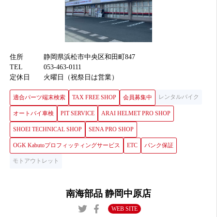
住所
静岡県浜松市中央区和田町847
TEL
053-463-0111
定休日
火曜日（祝祭日は営業）
レンタルバイク
適合パーツ端末検索
TAX FREE SHOP
会員募集中
オートバイ車検
PIT SERVICE
ARAI HELMET PRO SHOP
SHOEI TECHNICAL SHOP
SENA PRO SHOP
OGK Kabutoプロフィッティングサービス
ETC
パンク保証
モトアウトレット
南海部品 静岡中原店
WEB SITE