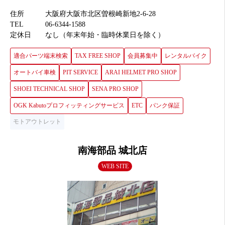
住所
大阪府大阪市北区曽根崎新地2-6-28
TEL
06-6344-1588
定休日
なし（年末年始・臨時休業日を除く）
適合パーツ端末検索
TAX FREE SHOP
会員募集中
レンタルバイク
オートバイ車検
PIT SERVICE
ARAI HELMET PRO SHOP
SHOEI TECHNICAL SHOP
SENA PRO SHOP
OGK Kabutoプロフィッティングサービス
ETC
パンク保証
モトアウトレット
南海部品 城北店
WEB SITE