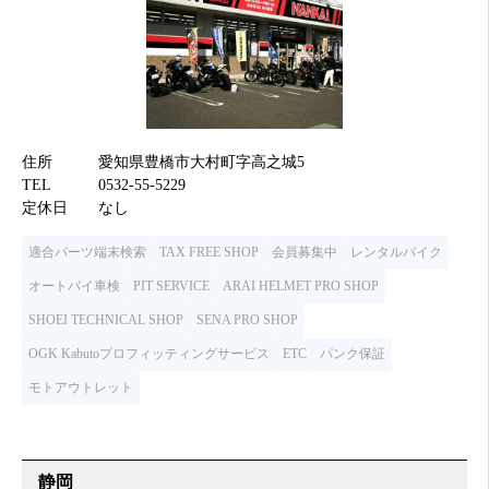
住所
愛知県豊橋市大村町字高之城5
TEL
0532-55-5229
定休日
なし
適合パーツ端末検索
TAX FREE SHOP
会員募集中
レンタルバイク
オートバイ車検
PIT SERVICE
ARAI HELMET PRO SHOP
SHOEI TECHNICAL SHOP
SENA PRO SHOP
OGK Kabutoプロフィッティングサービス
ETC
パンク保証
モトアウトレット
静岡