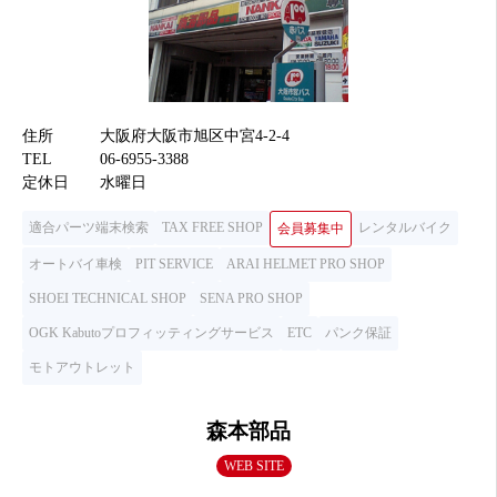
住所
大阪府大阪市旭区中宮4-2-4
TEL
06-6955-3388
定休日
水曜日
適合パーツ端末検索
TAX FREE SHOP
レンタルバイク
会員募集中
オートバイ車検
PIT SERVICE
ARAI HELMET PRO SHOP
SHOEI TECHNICAL SHOP
SENA PRO SHOP
OGK Kabutoプロフィッティングサービス
ETC
パンク保証
モトアウトレット
森本部品
WEB SITE