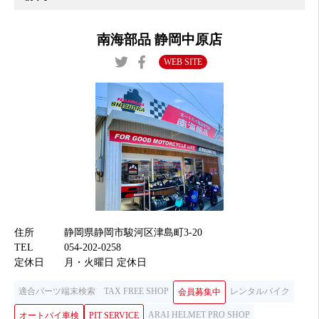
南海部品 静岡中原店
WEB SITE
住所
静岡県静岡市駿河区津島町3-20
TEL
054-202-0258
定休日
月・火曜日 定休日
適合パーツ端末検索
TAX FREE SHOP
レンタルバイク
会員募集中
ARAI HELMET PRO SHOP
オートバイ車検
PIT SERVICE