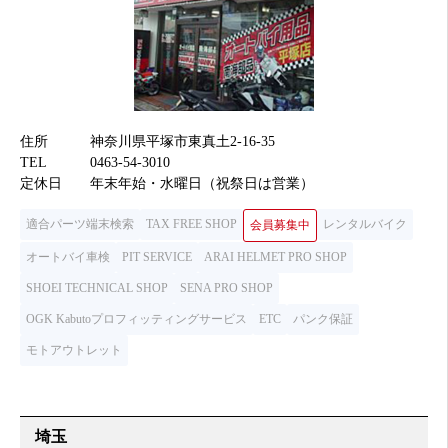
住所
神奈川県平塚市東真土2-16-35
TEL
0463-54-3010
定休日
年末年始・水曜日（祝祭日は営業）
適合パーツ端末検索
TAX FREE SHOP
レンタルバイク
会員募集中
オートバイ車検
PIT SERVICE
ARAI HELMET PRO SHOP
SHOEI TECHNICAL SHOP
SENA PRO SHOP
OGK Kabutoプロフィッティングサービス
ETC
パンク保証
モトアウトレット
埼玉