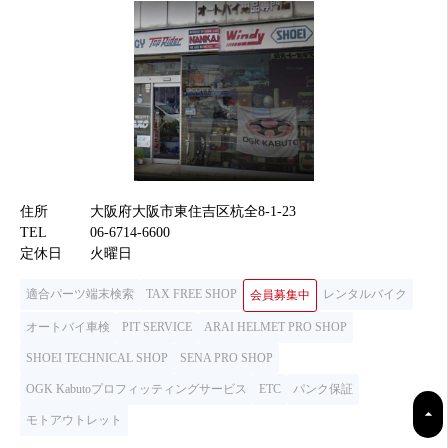
住所
大阪府大阪市東住吉区杭全8-1-23
TEL
06-6714-6600
定休日
火曜日
適合パーツ端末検索
TAX FREE SHOP
レンタルバイク
会員募集中
オートバイ車検
PIT SERVICE
ARAI HELMET PRO SHOP
SHOEI TECHNICAL SHOP
SENA PRO SHOP
OGK Kabutoプロフィッティングサービス
ETC
パンク保証
モトアウトレット