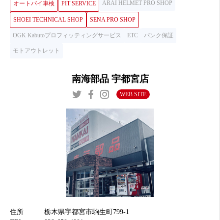
ARAI HELMET PRO SHOP
オートバイ車検
PIT SERVICE
SHOEI TECHNICAL SHOP
SENA PRO SHOP
OGK Kabutoプロフィッティングサービス
ETC
パンク保証
モトアウトレット
南海部品 宇都宮店
WEB SITE
住所
栃木県宇都宮市駒生町799-1