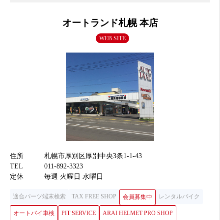
オートランド札幌 本店
WEB SITE
住所
札幌市厚別区厚別中央3条1-1-43
TEL
011-892-3323
定休
毎週 火曜日 水曜日
適合パーツ端末検索
TAX FREE SHOP
レンタルバイク
会員募集中
オートバイ車検
PIT SERVICE
ARAI HELMET PRO SHOP