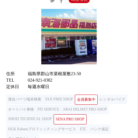
WEB SITE
住所
福島県郡山市菜根屋敷23-50
TEL
024-921-0382
定休日
毎週水曜日
適合パーツ端末検索
TAX FREE SHOP
レンタルバイク
会員募集中
オートバイ車検
PIT SERVICE
ARAI HELMET PRO SHOP
SHOEI TECHNICAL SHOP
SENA PRO SHOP
OGK Kabutoプロフィッティングサービス
ETC
パンク保証