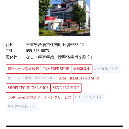
住所
三重県鈴鹿市住吉町対切6533-12
TEL
059-378-6673
定休日
なし（年末年始・臨時休業日を除く）
レンタルバイク
適合パーツ端末検索
TAX FREE SHOP
会員募集中
オートバイ車検
PIT SERVICE
ARAI HELMET PRO SHOP
SHOEI TECHNICAL SHOP
SENA PRO SHOP
ETC
パンク保証
OGK Kabutoプロフィッティングサービス
モトアウトレット