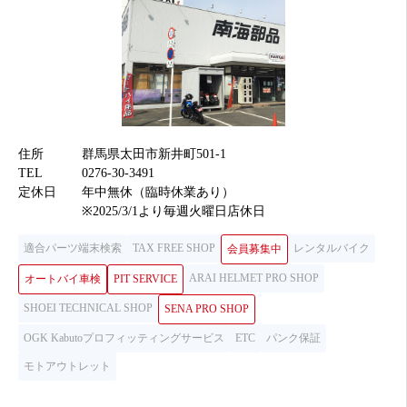
住所
群馬県太田市新井町501-1
TEL
0276-30-3491
定休日
年中無休（臨時休業あり）
※2025/3/1より毎週火曜日店休日
適合パーツ端末検索
TAX FREE SHOP
レンタルバイク
会員募集中
ARAI HELMET PRO SHOP
オートバイ車検
PIT SERVICE
SHOEI TECHNICAL SHOP
SENA PRO SHOP
OGK Kabutoプロフィッティングサービス
ETC
パンク保証
モトアウトレット