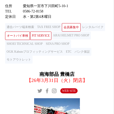
住所
愛知県一宮市下川田町5-10-1
TEL
0586-72-8158
定休日
水・第2第4木曜日
適合パーツ端末検索
TAX FREE SHOP
レンタルバイク
会員募集中
ARAI HELMET PRO SHOP
オートバイ車検
PIT SERVICE
SHOEI TECHNICAL SHOP
SENA PRO SHOP
OGK Kabutoプロフィッティングサービス
ETC
パンク保証
モトアウトレット
南海部品 豊橋店
【26年3月31日（火）閉店】
WEB SITE