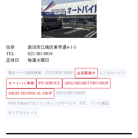
住所
新潟市江南区東早通4-1-5
TEL
025-381-0819
定休日
毎週火曜日
適合パーツ端末検索
TAX FREE SHOP
レンタルバイク
会員募集中
オートバイ車検
PIT SERVICE
ARAI HELMET PRO SHOP
SENA PRO SHOP
SHOEI TECHNICAL SHOP
OGK Kabutoプロフィッティングサービス
ETC
パンク保証
モトアウトレット