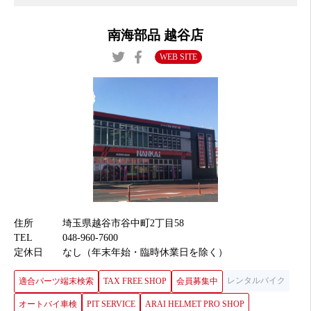
南海部品 越谷店
WEB SITE
住所
埼玉県越谷市谷中町2丁目58
TEL
048-960-7600
定休日
なし（年末年始・臨時休業日を除く）
レンタルバイク
適合パーツ端末検索
TAX FREE SHOP
会員募集中
オートバイ車検
PIT SERVICE
ARAI HELMET PRO SHOP