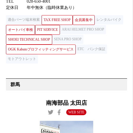
TEL
028-650-4001
定休日
年中無休（臨時休業あり）
適合パーツ端末検索
レンタルバイク
TAX FREE SHOP
会員募集中
ARAI HELMET PRO SHOP
オートバイ車検
PIT SERVICE
SENA PRO SHOP
SHOEI TECHNICAL SHOP
ETC
パンク保証
OGK Kabutoプロフィッティングサービス
モトアウトレット
群馬
南海部品 太田店
WEB SITE