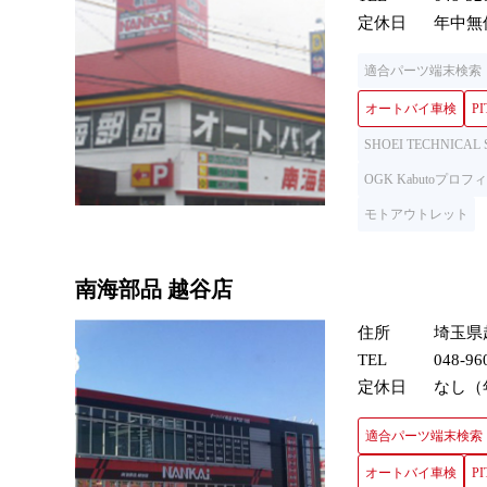
定休日
年中無
適合パーツ端末検索
オートバイ車検
PI
SHOEI TECHNICAL
OGK Kabutoプ
モトアウトレット
南海部品 越谷店
住所
埼玉県
TEL
048-96
定休日
なし（
適合パーツ端末検索
オートバイ車検
PI