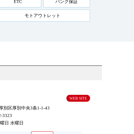
ETC
パンク保証
モトアウトレット
WEB SITE
別区厚別中央3条1-1-43
2-3323
火曜日 水曜日