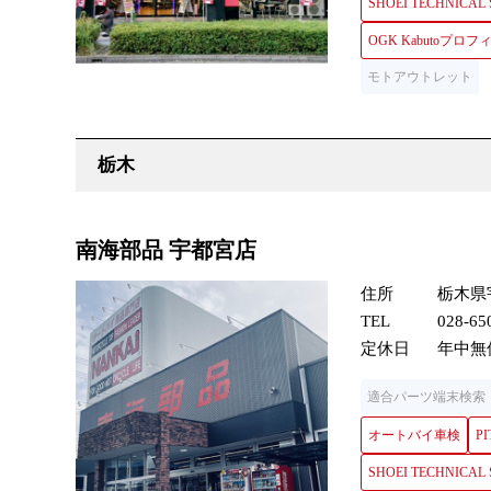
SHOEI TECHNICAL
OGK Kabutoプ
モトアウトレット
南海部品 宇都宮店
住所
栃木県
TEL
028-65
定休日
年中無
適合パーツ端末検索
オートバイ車検
PI
SHOEI TECHNICAL