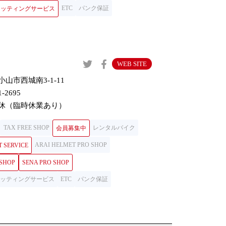
ETC
パンク保証
ロフィッティングサービス
WEB SITE
山市西城南3-1-11
1-2695
休（臨時休業あり）
TAX FREE SHOP
レンタルバイク
会員募集中
ARAI HELMET PRO SHOP
T SERVICE
 SHOP
SENA PRO SHOP
ロフィッティングサービス
ETC
パンク保証