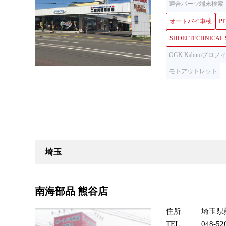
適合パーツ端末検索
オートバイ車検
PI
SHOEI TECHNICAL
OGK Kabutoプ
モトアウトレット
南海部品 熊谷店
住所
埼玉県熊
TEL
048-52