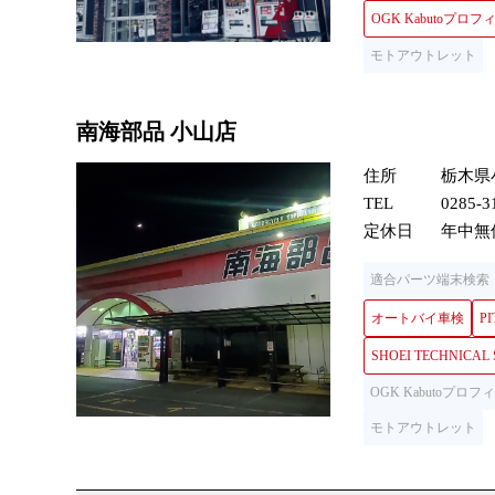
OGK Kabutoプ
モトアウトレット
南海部品 小山店
住所
栃木県小
TEL
0285-3
定休日
年中無
適合パーツ端末検索
オートバイ車検
PI
SHOEI TECHNICAL
OGK Kabutoプ
モトアウトレット