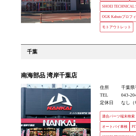
SHOEI TECHNICAL
OGK Kabutoプ
モトアウトレット
南海部品 湾岸千葉店
住所
千葉県
TEL
043-20
定休日
なし（
適合パーツ端末検索
オートバイ車検
PI