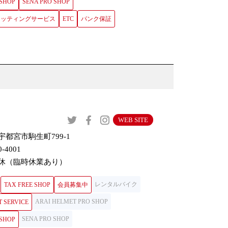
 SHOP
SENA PRO SHOP
ロフィッティングサービス
ETC
パンク保証
WEB SITE
宇都宮市駒生町799-1
0-4001
休（臨時休業あり）
レンタルバイク
TAX FREE SHOP
会員募集中
ARAI HELMET PRO SHOP
T SERVICE
SENA PRO SHOP
 SHOP